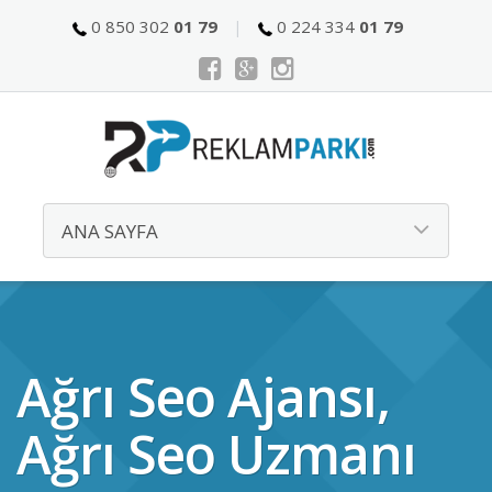
0 850 302
01 79
0 224 334
01 79
Ağrı Seo Ajansı,
Ağrı Seo Uzmanı