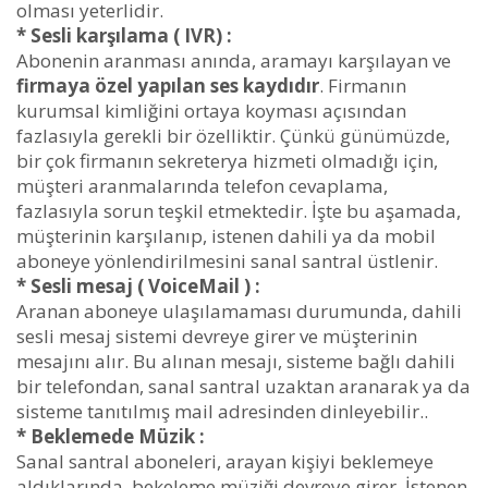
olması yeterlidir.
* Sesli karşılama ( IVR) :
Abonenin aranması anında, aramayı karşılayan ve
firmaya özel yapılan ses kaydıdır
. Firmanın
kurumsal kimliğini ortaya koyması açısından
fazlasıyla gerekli bir özelliktir. Çünkü günümüzde,
bir çok firmanın sekreterya hizmeti olmadığı için,
müşteri aranmalarında telefon cevaplama,
fazlasıyla sorun teşkil etmektedir. İşte bu aşamada,
müşterinin karşılanıp, istenen dahili ya da mobil
aboneye yönlendirilmesini sanal santral üstlenir.
* Sesli mesaj ( VoiceMail ) :
Aranan aboneye ulaşılamaması durumunda, dahili
sesli mesaj sistemi devreye girer ve müşterinin
mesajını alır. Bu alınan mesajı, sisteme bağlı dahili
bir telefondan, sanal santral uzaktan aranarak ya da
sisteme tanıtılmış mail adresinden dinleyebilir..
* Beklemede Müzik :
Sanal santral aboneleri, arayan kişiyi beklemeye
aldıklarında, bekeleme müziği devreye girer. İstenen