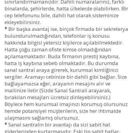
sınırlandırmamanızdır. Dahili numaralarınız, farklı
binalarda, şehirlerde, hatta ülkelerde olabilirken. Bir
cep telefonunu bile, dahili hat olarak sisteminize
ekleyebilirsiniz.
*
Bir başka avantaj ise, birçok firmada bir sekreterya
bulundurulmadığından, telefonlar iş konusu
hakkında bilgisi yetersiz kişilerce açılabilmektedir.
Hatta çoğu zaman ofiste kimse olmadığından
açılamamaktadır. Buda firmanın prestij kaybına,
hatta iş kaybına sebeb olmaktadır. Bu durumda
sanal santral araya girerek, kurumsal kimliğinizi
sergiler. Aramayı cebinize bir dahili gibi bağlar. Size
bağlayamazsa eğer, arayanın mesajını alır ve
mailinize iletir (Sizde Sanal Santrali arayarak,
bırakılan mesajları ücretsiz dinleyebilirsiniz.)
Böylece hem kurumsal imajınızı korumuş olursunuz
hemde potansiyel müşterilerin, size her ihtimalde
ulaşmasını sağlamış olursunuz.
*
Sanal santralin bir avantajı da sizi sabit hat
giderlerinden kurtarmasıdır. Eski tip sabit hatlar,