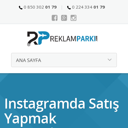
0 850 302
01 79
0 224 334
01 79
Instagramda Satış
Yapmak