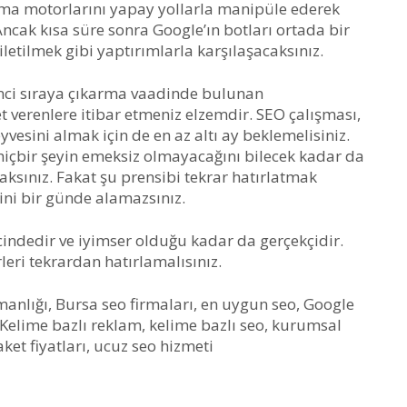
ma motorlarını yapay yollarla manipüle ederek
Ancak kısa süre sonra Google’ın botları ortada bir
letilmek gibi yaptırımlarla karşılaşacaksınız.
inci sıraya çıkarma vaadinde bulunan
t verenlere itibar etmeniz elzemdir. SEO çalışması,
yvesini almak için de en az altı ay beklemelisiniz.
 hiçbir şeyin emeksiz olmayacağını bilecek kadar da
aksınız. Fakat şu prensibi tekrar hatırlatmak
ini bir günde alamazsınız.
cindedir ve iyimser olduğu kadar da gerçekçidir.
eri tekrardan hatırlamalısınız.
anlığı, Bursa seo firmaları, en uygun seo, Google
, Kelime bazlı reklam, kelime bazlı seo, kurumsal
ket fiyatları, ucuz seo hizmeti