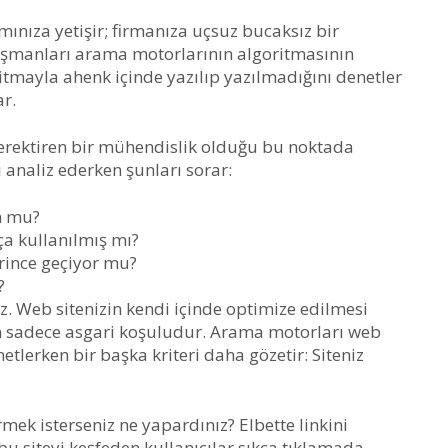
ınıza yetişir; firmanıza uçsuz bucaksız bir
şmanları arama motorlarının algoritmasının
oritmayla ahenk içinde yazılıp yazılmadığını denetler
ar.
 gerektiren bir mühendislik olduğu bu noktada
 analiz ederken şunları sorar:
n mu?
kça kullanılmış mı?
erince geçiyor mu?
?
 Web sitenizin kendi içinde optimize edilmesi
nun sadece asgari koşuludur. Arama motorları web
tlerken bir başka kriteri daha gözetir: Siteniz
ermek isterseniz ne yapardınız? Elbette linkini
 siteyi keşfeden kullanıcılar sıkça tıklamada