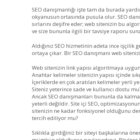
SEO danışmanlığı işte tam da burada yardım
okyanusun ortasında pusula olur. SEO danı
sırlarını deşifre eder; web sitenizin bu alg
ve size bununla ilgili bir tavsiye raporu sun
Aldığınız SEO hizmetinin adeta ince işçilik
ortaya çıkar. Bir SEO danışmanı web sitenizi
Web sitenizin link yapısı algoritmaya uygu
Anahtar kelimeler sitenizin yapısı içinde sı
İçeriklerde en çok aratılan kelimeler yerli y
Siteniz yeterince sade ve kullanıcı dostu mu
Ancak SEO danışmanları bununla da kalmaz.
yeterli değildir. Site içi SEO, optimizasyo
sitenizin ne kadar fonksiyonel olduğunu dene
tercih ediliyor mu?
Sıklıkla girdiğiniz bir siteyi başkalarına ön
mümkün olduğunca paylaşırdınız. Böylece bu