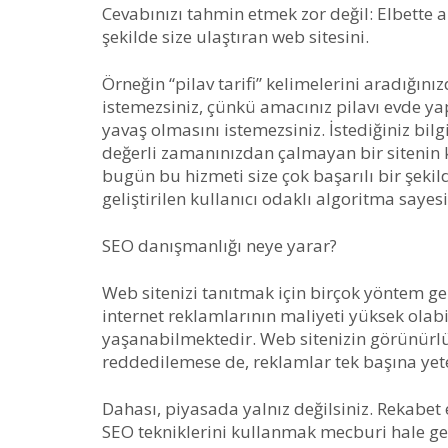
Cevabınızı tahmin etmek zor değil: Elbette ara
şekilde size ulaştıran web sitesini.
Örneğin “pilav tarifi” kelimelerini aradığın
istemezsiniz, çünkü amacınız pilavı evde yap
yavaş olmasını istemezsiniz. İstediğiniz bilgi
değerli zamanınızdan çalmayan bir sitenin k
bugün bu hizmeti size çok başarılı bir şekil
geliştirilen kullanıcı odaklı algoritma sayes
SEO danışmanlığı neye yarar?
Web sitenizi tanıtmak için birçok yöntem gel
internet reklamlarının maliyeti yüksek ola
yaşanabilmektedir. Web sitenizin görünürl
reddedilemese de, reklamlar tek başına yet
Dahası, piyasada yalnız değilsiniz. Rekabet 
SEO tekniklerini kullanmak mecburi hale gel