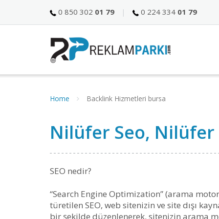
0 850 302
01 79
0 224 334
01 79
Home
Backlink Hizmetleri bursa
Nilüfer Seo, Nilüfe
SEO nedir?
“Search Engine Optimization” (arama motor
türetilen SEO, web sitenizin ve site dışı k
bir şekilde düzenlenerek, sitenizin arama m