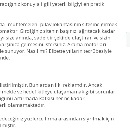
dığınız konuyla ilgili yeterli bilgiyi en pratik
ızda -muhtemelen- pilav lokantasının sitesine girmek
maktır. Girdiğiniz sitenin başınızı ağrıtacak kadar
yi size anında, sade bir şekilde ulaştıran ve sizin
arşınıza gelmesini istersiniz. Arama motorları
de sunuyor. Nasıl mı? Elbette yılların tecrübesiyle
inde.
iştirilmiştir. Bunlardan ilki reklamdır. Ancak
bilmekte ve hedef kitleye ulaşamamak gibi sorunlar
üğünü artırmada katkısı her ne kadar
erli olamamaktadır.
edeceğiniz yüzlerce firma arasından sıyrılmak için
miştir.