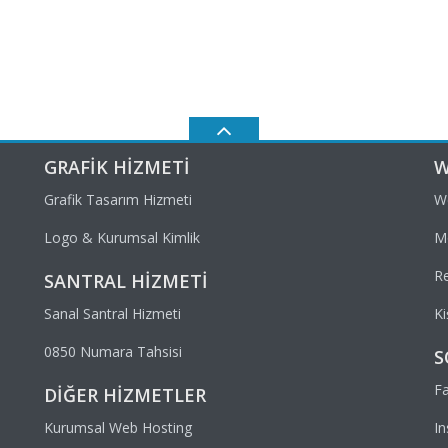
GRAFIK HIZMETI
W
Grafik Tasarım Hizmeti
W
Logo & Kurumsal Kimlik
Mo
R
SANTRAL HIZMETI
Sanal Santral Hizmeti
Ki
0850 Numara Tahsisi
S
F
DIĞER HIZMETLER
Kurumsal Web Hosting
In