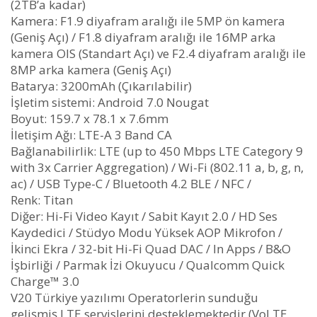
(2TB’a kadar)
Kamera: F1.9 diyafram aralığı ile 5MP ön kamera
(Geniş Açı) / F1.8 diyafram aralığı ile 16MP arka
kamera OIS (Standart Açı) ve F2.4 diyafram aralığı ile
8MP arka kamera (Geniş Açı)
Batarya: 3200mAh (Çıkarılabilir)
İşletim sistemi: Android 7.0 Nougat
Boyut: 159.7 x 78.1 x 7.6mm
İletişim Ağı: LTE-A 3 Band CA
Bağlanabilirlik: LTE (up to 450 Mbps LTE Category 9
with 3x Carrier Aggregation) / Wi-Fi (802.11 a, b, g, n,
ac) / USB Type-C / Bluetooth 4.2 BLE / NFC /
Renk: Titan
Diğer: Hi-Fi Video Kayıt / Sabit Kayıt 2.0 / HD Ses
Kaydedici / Stüdyo Modu Yüksek AOP Mikrofon /
İkinci Ekra / 32-bit Hi-Fi Quad DAC / In Apps / B&O
İşbirliği / Parmak İzi Okuyucu / Qualcomm Quick
Charge™ 3.0
V20 Türkiye yazılımı Operatorlerin sunduğu
gelişmiş LTE servislerini desteklemektedir (VoLTE,