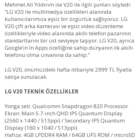
Mehmet Ali Yıldırım ise V20 ile ilgili şunları söyledi:
“LG V20 ile multimedya özellikleri alanında
kullanıcılarımıza eşsiz bir özgürlük sağlıyoruz. LG
V20 çift arka kamerası ve eşsiz video düzenleme
özellikleriyle video alanında akıllı telefon pazarının
standartlarını bir üst seviyeye taşıyor. LG V20, ayrıca
Google’ın In Apps özelliğine sahip dünyanın ilk akıllı
telefonu olma ünvanına da sahip.”
LG V20, önümüzdeki hafta itibariyle 2999 TL fiyatla
satışa sunulacak.
LG V20 TEKNİK ÖZELLİKLER
Yonga seti: Qualcomm Snapdragon 820 Processor
Ekran: Main 5.7-inch QHD IPS Quantum Display
(2560 x 1440 / 513ppi) / Secondary IPS Quantum
Display (160 x 1040 / 513ppi)
Hafıza: 4GB LPDDR4 RAM / 64GB UFS ROM / microSD