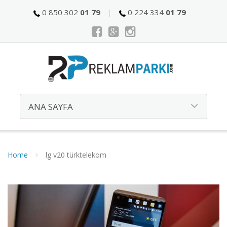
0 850 302
01 79
0 224 334
01 79
Home
lg v20 türktelekom