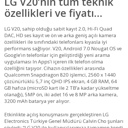
LG V20’nin tüm teknik
özellikleri ve fiyatı…
LG V20, sahip olduğu sabit kayıt 2.0, Hi-Fi Quad
DAC, HD ses kayıt ve ön ve arka geniş açılı kamera
özellikleri ile sınıfındaki telefonlars kıyasla iyi
performans sağlıyor. V20, Android 7.0 Nougat OS ve
Google’ın telefonlar için geliştirdiği yeni arama
uygulaması In Apps’i içeren ilk telefon olma
özelliğini taşıyor. Cihazın özellikleri arasında
Qualcomm Snapdragon 820 işlemci, 2560 x 1440
çözünürlüklü 5,7 inç QHD IPS ekran, 4 GB RAM, 64
GB hafıza (microSD kart ile 2 TB’a kadar yükseltme
olanağı), 5MP ön, iki adet 16 ve 8 MP arka kamera,
3200 mAh batarya yer alıyor.
Etkinlikte açılış konuşmasını gerçekleştiren LG
Electronics Türkiye Genel Müdürü Calvin Cho şunları
söyledi: “LG V20 ile kullanıcılarımıza tamamen kendi