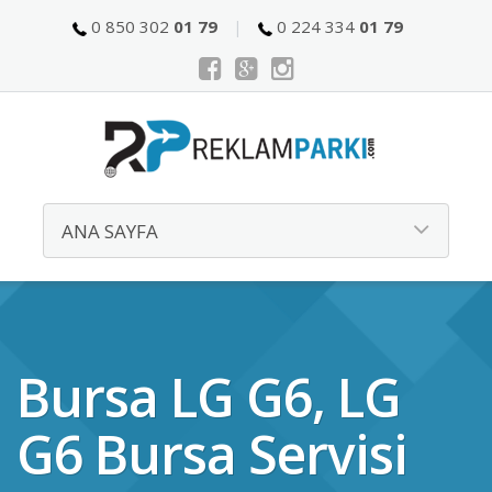
0 850 302
01 79
0 224 334
01 79
Bursa LG G6, LG
G6 Bursa Servisi