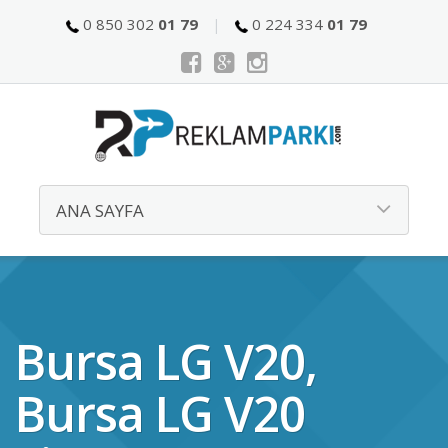
0 850 302
01 79
0 224 334
01 79
Bursa LG V20,
Bursa LG V20