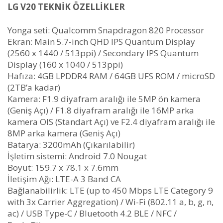
LG V20 TEKNİK ÖZELLİKLER
Yonga seti: Qualcomm Snapdragon 820 Processor
Ekran: Main 5.7-inch QHD IPS Quantum Display
(2560 x 1440 / 513ppi) / Secondary IPS Quantum
Display (160 x 1040 / 513ppi)
Hafıza: 4GB LPDDR4 RAM / 64GB UFS ROM / microSD
(2TB’a kadar)
Kamera: F1.9 diyafram aralığı ile 5MP ön kamera
(Geniş Açı) / F1.8 diyafram aralığı ile 16MP arka
kamera OIS (Standart Açı) ve F2.4 diyafram aralığı ile
8MP arka kamera (Geniş Açı)
Batarya: 3200mAh (Çıkarılabilir)
İşletim sistemi: Android 7.0 Nougat
Boyut: 159.7 x 78.1 x 7.6mm
İletişim Ağı: LTE-A 3 Band CA
Bağlanabilirlik: LTE (up to 450 Mbps LTE Category 9
with 3x Carrier Aggregation) / Wi-Fi (802.11 a, b, g, n,
ac) / USB Type-C / Bluetooth 4.2 BLE / NFC /