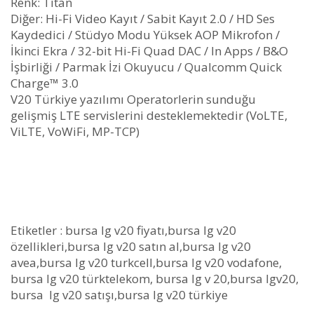
Renk: Titan
Diğer: Hi-Fi Video Kayıt / Sabit Kayıt 2.0 / HD Ses
Kaydedici / Stüdyo Modu Yüksek AOP Mikrofon /
İkinci Ekra / 32-bit Hi-Fi Quad DAC / In Apps / B&O
İşbirliği / Parmak İzi Okuyucu / Qualcomm Quick
Charge™ 3.0
V20 Türkiye yazılımı Operatorlerin sunduğu
gelişmiş LTE servislerini desteklemektedir (VoLTE,
ViLTE, VoWiFi, MP-TCP)
Etiketler : bursa lg v20 fiyatı,bursa lg v20
özellikleri,bursa lg v20 satın al,bursa lg v20
avea,bursa lg v20 turkcell,bursa lg v20 vodafone,
bursa lg v20 türktelekom, bursa lg v 20,bursa lgv20,
bursa lg v20 satışı,bursa lg v20 türkiye