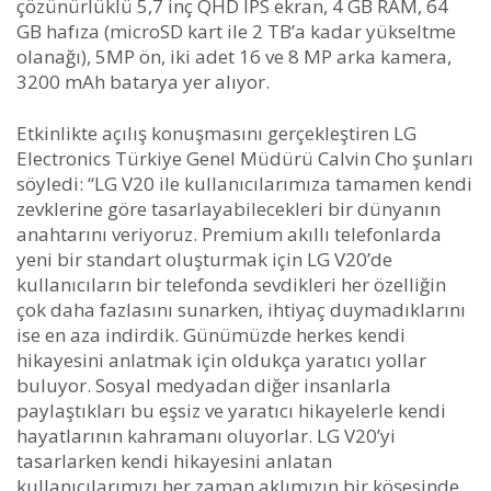
çözünürlüklü 5,7 inç QHD IPS ekran, 4 GB RAM, 64
GB hafıza (microSD kart ile 2 TB’a kadar yükseltme
olanağı), 5MP ön, iki adet 16 ve 8 MP arka kamera,
3200 mAh batarya yer alıyor.
Etkinlikte açılış konuşmasını gerçekleştiren LG
Electronics Türkiye Genel Müdürü Calvin Cho şunları
söyledi: “LG V20 ile kullanıcılarımıza tamamen kendi
zevklerine göre tasarlayabilecekleri bir dünyanın
anahtarını veriyoruz. Premium akıllı telefonlarda
yeni bir standart oluşturmak için LG V20’de
kullanıcıların bir telefonda sevdikleri her özelliğin
çok daha fazlasını sunarken, ihtiyaç duymadıklarını
ise en aza indirdik. Günümüzde herkes kendi
hikayesini anlatmak için oldukça yaratıcı yollar
buluyor. Sosyal medyadan diğer insanlarla
paylaştıkları bu eşsiz ve yaratıcı hikayelerle kendi
hayatlarının kahramanı oluyorlar. LG V20’yi
tasarlarken kendi hikayesini anlatan
kullanıcılarımızı her zaman aklımızın bir köşesinde