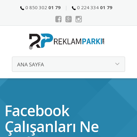
0 850 302
01 79
0 224 334
01 79
Facebook
Çalışanları Ne