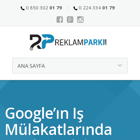
0 850 302
01 79
0 224 334
01 79
Google’ın Iş
Mülakatlarında