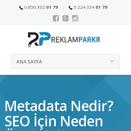
0 850 302
01 79
0 224 334
01 79
Metadata Nedir?
SEO İçin Neden