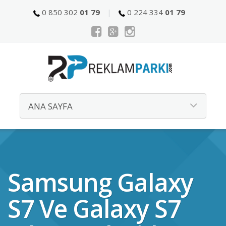
0 850 302
01 79
0 224 334
01 79
Samsung Galaxy
S7 Ve Galaxy S7