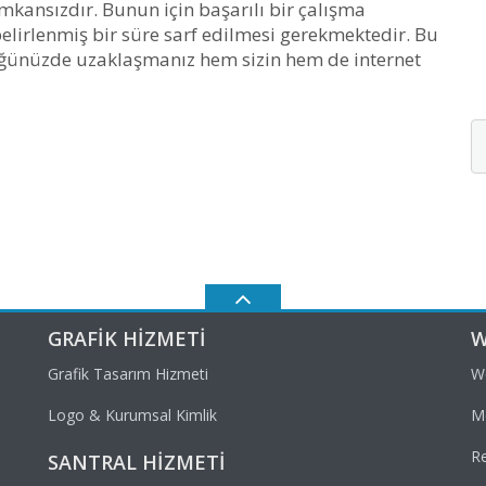
kansızdır. Bunun için başarılı bir çalışma
elirlenmiş bir süre sarf edilmesi gerekmektedir. Bu
rdüğünüzde uzaklaşmanız hem sizin hem de internet
GRAFIK HIZMETI
W
Grafik Tasarım Hizmeti
W
Logo & Kurumsal Kimlik
Mo
R
SANTRAL HIZMETI