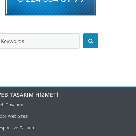
EB TASARIM HIZMETI
eb Tasarımı
bil Web Sitesi
esponsive Tasarım