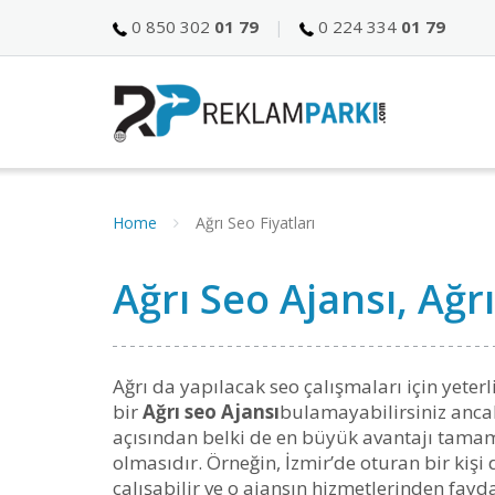
0 850 302
01 79
0 224 334
01 79
Home
Ağrı Seo Fiyatları
Ağrı Seo Ajansı, Ağ
Ağrı da yapılacak seo çalışmaları için yete
bir
Ağrı seo Ajansı
bulamayabilirsiniz ancak
açısından belki de en büyük avantajı tamam
olmasıdır. Örneğin, İzmir’de oturan bir kişi 
çalışabilir ve o ajansın hizmetlerinden fayda