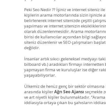
Peki Seo Nedir ?? İşiniz ve internet siteniz il
kişilerin arama motorlarında sizin işinizle 
belirlenerek internet sitenizde çeşitli çalışm
yapılması ve internet sitenizin eksiklikleri
olarak düzenlenmesidir. Arama motorlarının
birisi de kullanıcılar açısından bilgi sağlay
siteniz düzenlenir ve SEO çalışmaları başlat
değildir.
İnsanlar artık sıkıcı geleneksel medyayı ta
bilboard vb.) aradıkları firmayı internetten 
yapmayan firma ve kuruluşlar ise diğer raki
yaşayabiliyorlar.
Ülkemiz de henüz genç bir sektör olmasına k
arasında kişiler
Ağrı Seo Ajansı
seçmekte zo
ve art niyetli kişiler bulunmaktadır. “Aram
iddiasıyla ortaya çıkan bu şahısların iddias