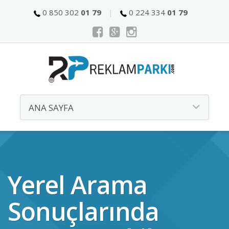
0 850 302
01 79
0 224 334
01 79
Yerel Arama
Sonuçlarında